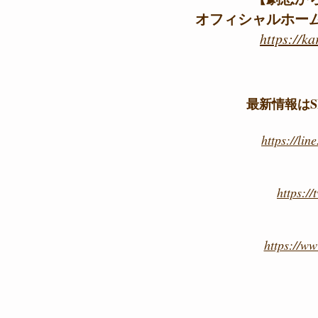
オフィシャルホー
https://k
最新情報はS
https://li
https://
https://w